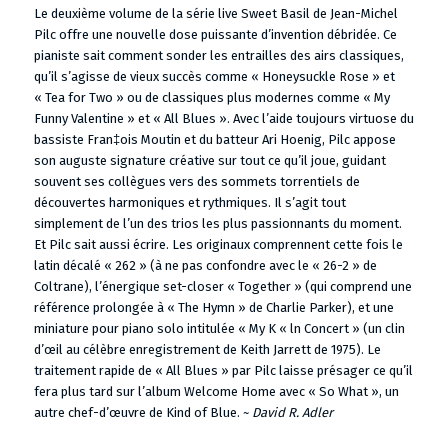
Le deuxième volume de la série live Sweet Basil de Jean-Michel
Pilc offre une nouvelle dose puissante d’invention débridée. Ce
pianiste sait comment sonder les entrailles des airs classiques,
qu’il s’agisse de vieux succès comme « Honeysuckle Rose » et
« Tea for Two » ou de classiques plus modernes comme « My
Funny Valentine » et « All Blues ». Avec l’aide toujours virtuose du
bassiste Fran‡ois Moutin et du batteur Ari Hoenig, Pilc appose
son auguste signature créative sur tout ce qu’il joue, guidant
souvent ses collègues vers des sommets torrentiels de
découvertes harmoniques et rythmiques. Il s’agit tout
simplement de l’un des trios les plus passionnants du moment.
Et Pilc sait aussi écrire. Les originaux comprennent cette fois le
latin décalé « 262 » (à ne pas confondre avec le « 26-2 » de
Coltrane), l’énergique set-closer « Together » (qui comprend une
référence prolongée à « The Hymn » de Charlie Parker), et une
miniature pour piano solo intitulée « My K « ln Concert » (un clin
d’œil au célèbre enregistrement de Keith Jarrett de 1975). Le
traitement rapide de « All Blues » par Pilc laisse présager ce qu’il
fera plus tard sur l’album Welcome Home avec « So What », un
autre chef-d’œuvre de Kind of Blue. ~
David R. Adler