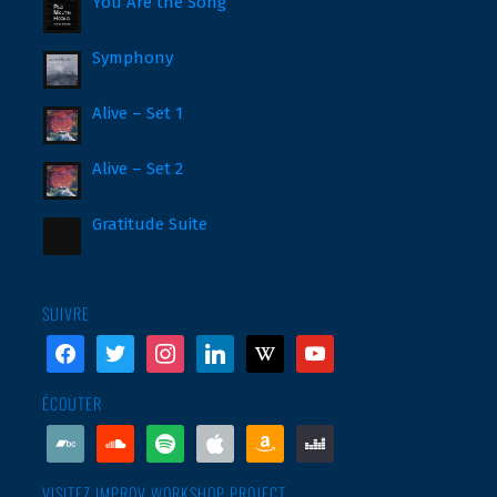
You Are the Song
Symphony
Alive – Set 1
Alive – Set 2
Gratitude Suite
SUIVRE
facebook
twitter
instagram
linkedin
wikipedia
youtube
ÉCOUTER
bandcamp
soundcloud
spotify
apple
amazon
deezer
VISITEZ IMPROV WORKSHOP PROJECT