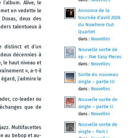
l’album. Alive, le
 met en vedette le
Annonce de la
tournée d’avril 2026
m Doxas, deux des
du Nowhere Out
aders talentueux à
Quartet
dans :
Nouvelles
e distinct et d’un
Nouvelle sortie de
 deux décennies à
ep – Five Easy Pieces
, le haut niveau et
dans :
Nouvelles
traînement », a-t-il
Sortie du nouveau
égard, j’admire le
single – partie III
dans :
Nouvelles
ader, co-leader ou
Nouvelle sortie de
single – partie II
d’échanges que de
dans :
Nouvelles
Nouvelle sortie de
jazz. Multifacettes
single – Part I
ue au bebop et au-