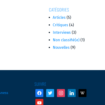
CATÉGORIES
Articles
(5)
Critiques
(4)
Interviews
(3)
Non classifié(e)
(1)
Nouvelles
(9)
SUIVRE
facebook
twitter
instagram
linkedin
wikipedia
sness
youtube