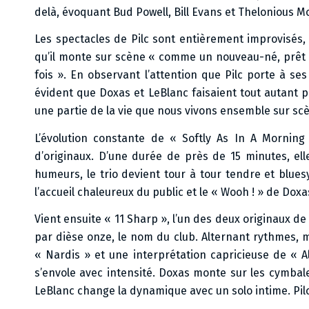
delà, évoquant Bud Powell, Bill Evans et Thelonious Mo
Les spectacles de Pilc sont entièrement improvisés, s
qu’il monte sur scène « comme un nouveau-né, prêt 
fois ». En observant l’attention que Pilc porte à se
évident que Doxas et LeBlanc faisaient tout autant p
une partie de la vie que nous vivons ensemble sur scèn
L’évolution constante de « Softly As In A Morning
d’originaux. D’une durée de près de 15 minutes, el
humeurs, le trio devient tour à tour tendre et blue
l’accueil chaleureux du public et le « Wooh ! » de Doxas
Vient ensuite « 11 Sharp », l’un des deux originaux de 
par dièse onze, le nom du club. Alternant rythmes, mé
« Nardis » et une interprétation capricieuse de « 
s’envole avec intensité. Doxas monte sur les cymbal
LeBlanc change la dynamique avec un solo intime. Pilc, 