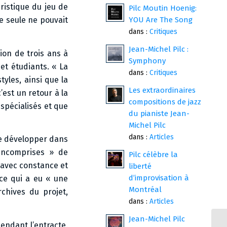
ristique du jeu de
Pilc Moutin Hoenig:
YOU Are The Song
e seule ne pouvait
dans :
Critiques
Jean-Michel Pilc :
tion de trois ans à
Symphony
et étudiants. « La
dans :
Critiques
tyles, ainsi que la
Les extraordinaires
’est un retour à la
compositions de jazz
 spécialisés et que
du pianiste Jean-
Michel Pilc
dans :
Articles
se développer dans
incomprises » de
Pilc célèbre la
e avec constance et
liberté
d’improvisation à
 ce qui a eu « une
Montréal
rchives du projet,
dans :
Articles
Jean-Michel Pilc
endant l’entracte.