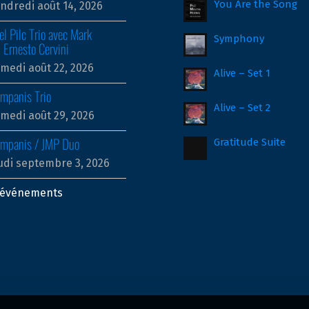
You Are the Song
ndredi août 14, 2026
l Pilc Trio avec Mark
Symphony
 Ernesto Cervini
medi août 22, 2026
Alive – Set 1
ampanis Trio
Alive – Set 2
medi août 29, 2026
ampanis / JMP Duo
Gratitude Suite
udi septembre 3, 2026
s événements