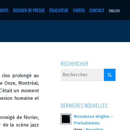
MENTS
DOSSIER DE PRESSE
ÉDUCATEUR
VIDÉOS
CONTACT
ENGLISH
RECHERCHER
s clos prolongé au
se Onze, Montréal,
 C’était un moment
nexion humaine et
DERNIÈRES NOUVELLES
Nouveaux singles –
nneigé de février,
Preludreams
 de la scène jazz
dans :
Nouvelles