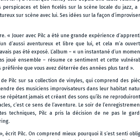
ts perspicaces et bien ficelés sur la scène locale du jazz,
ureux sur scène avec lui. Ses idées sur la façon d’improviser 
re. « Jouer avec Pilc a été une grande expérience d’apprent
u’un d’aussi aventureux et libre que lui, et cela m’a ouver
n’avais pas été exposé. L’album – « un instantané d’un moment
pas joué ensemble – résume ce sentiment et cette vulnérab
es préférée que vous avez déterrée des années plus tard ».
e Pilc sur sa collection de vinyles, qui comprend des piè
ntendre des musiciens improvisateurs dans leur habitat nature
 se répétant jamais et créant des sons qu’ils ne reproduiront
es, c’est ce sens de l’aventure. Le soir de l’enregistrement
ites techniques, Pilc a pris la décision de ne pas le gar
ring.
», écrit Pilc. On comprend mieux pourquoi il s’est senti oblig