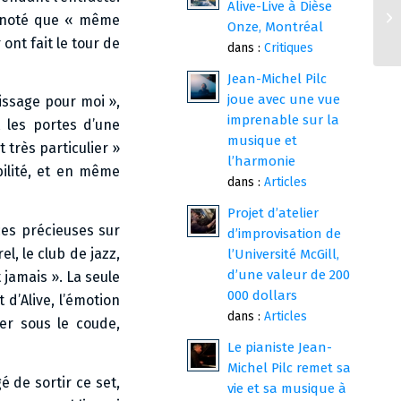
Alive-Live à Dièse
 a noté que « même
Onze, Montréal
ont fait le tour de
dans :
Critiques
Jean-Michel Pilc
joue avec une vue
issage pour moi »,
imprenable sur la
t les portes d’une
musique et
 très particulier »
l’harmonie
ilité, et en même
dans :
Articles
Projet d’atelier
ces précieuses sur
d’improvisation de
l, le club de jazz,
l’Université McGill,
d’une valeur de 200
 jamais ». La seule
000 dollars
 d’Alive, l’émotion
dans :
Articles
der sous le coude,
Le pianiste Jean-
Michel Pilc remet sa
é de sortir ce set,
vie et sa musique à