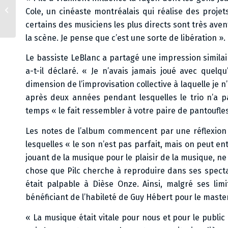
Live à Dièse Onze,
Cole, un cinéaste montréalais qui réalise des proje
Montréal
certains des musiciens les plus directs sont très avent
la scène. Je pense que c’est une sorte de libération ».
Le bassiste LeBlanc a partagé une impression similai
a-t-il déclaré. « Je n’avais jamais joué avec quelq
dimension de l’improvisation collective à laquelle je 
après deux années pendant lesquelles le trio n’a 
temps « le fait ressembler à votre paire de pantoufl
Les notes de l’album commencent par une réflexion d
lesquelles « le son n’est pas parfait, mais on peut e
jouant de la musique pour le plaisir de la musique, ne
chose que Pilc cherche à reproduire dans ses spectacl
était palpable à Dièse Onze. Ainsi, malgré ses lim
bénéficiant de l’habileté de Guy Hébert pour le maste
« La musique était vitale pour nous et pour le public 