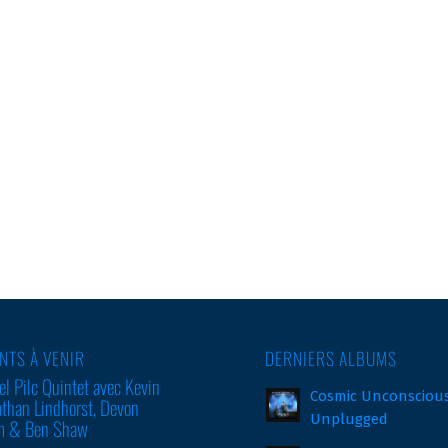
NTS À VENIR
DERNIERS ALBUMS
l Pilc Quintet avec Kevin
Cosmic Unconsciou
athan Lindhorst, Devon
Unplugged
am & Ben Shaw