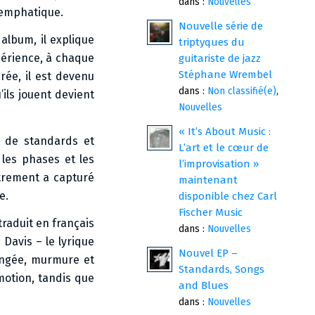
dans :
Nouvelles
l’emphatique.
Nouvelle série de
album, il explique
triptyques du
périence, à chaque
guitariste de jazz
Stéphane Wrembel
rée, il est devenu
dans :
Non classifié(e)
,
ils jouent devient
Nouvelles
« It’s About Music :
s de standards et
L’art et le cœur de
 les phases et les
l’improvisation »
strement a capturé
maintenant
e.
disponible chez Carl
Fischer Music
traduit en français
dans :
Nouvelles
 Davis – le lyrique
Nouvel EP –
longée, murmure et
Standards, Songs
motion, tandis que
and Blues
dans :
Nouvelles