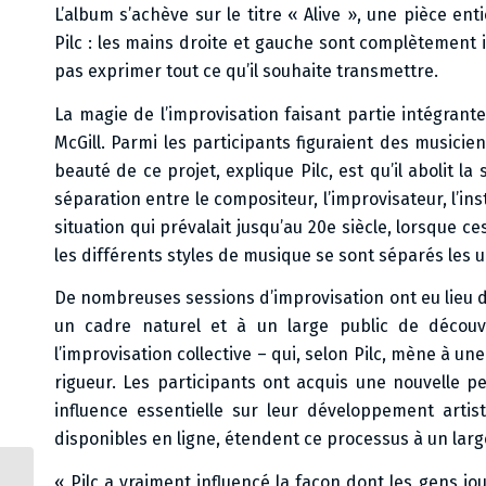
L’album s’achève sur le titre « Alive », une pièce e
Pilc : les mains droite et gauche sont complètement
pas exprimer tout ce qu’il souhaite transmettre.
La magie de l’improvisation faisant partie intégrante
McGill. Parmi les participants figuraient des musici
beauté de ce projet, explique Pilc, est qu’il abolit la
séparation entre le compositeur, l’improvisateur, l’in
situation qui prévalait jusqu’au 20e siècle, lorsque c
les différents styles de musique se sont séparés les 
De nombreuses sessions d’improvisation ont eu lieu 
un cadre naturel et à un large public de découv
l’improvisation collective – qui, selon Pilc, mène à u
rigueur. Les participants ont acquis une nouvelle p
influence essentielle sur leur développement artisti
disponibles en ligne, étendent ce processus à un larg
« Pilc a vraiment influencé la façon dont les gens jo
Jean-Michel Pilc Alive-