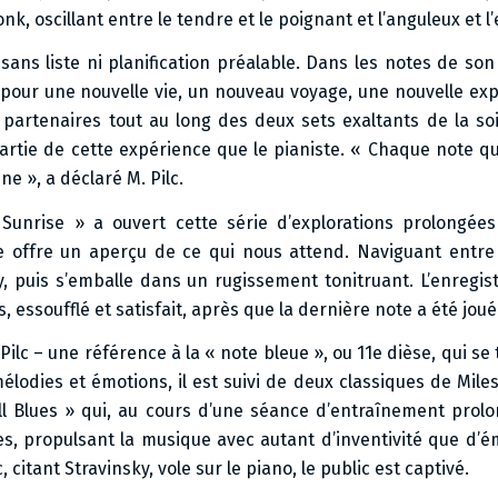
nk, oscillant entre le tendre et le poignant et l’anguleux et 
ans liste ni planification préalable. Dans les notes de son 
pour une nouvelle vie, un nouveau voyage, une nouvelle ex
s partenaires tout au long des deux sets exaltants de la soi
artie de cette expérience que le pianiste. « Chaque note qu’
e », a déclaré M. Pilc.
 Sunrise » a ouvert cette série d’explorations prolongée
le offre un aperçu de ce qui nous attend. Naviguant entre
sy, puis s’emballe dans un rugissement tonitruant. L’enregi
, essoufflé et satisfait, après que la dernière note a été joué
Pilc – une référence à la « note bleue », ou 11e dièse, qui se 
lodies et émotions, il est suivi de deux classiques de Miles
All Blues » qui, au cours d’une séance d’entraînement pro
es, propulsant la musique avec autant d’inventivité que d’é
citant Stravinsky, vole sur le piano, le public est captivé.