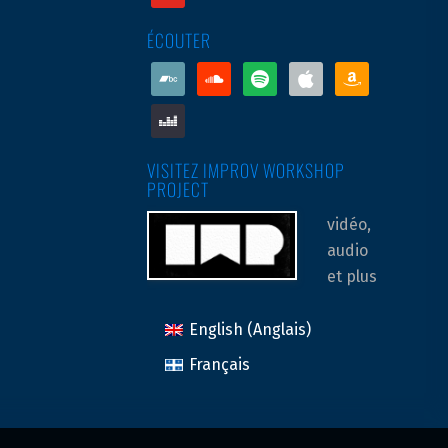
ÉCOUTER
bandcamp
soundcloud
spotify
apple
amazon
deezer
VISITEZ IMPROV WORKSHOP
PROJECT
vidéo,
audio
et plus
English
(
Anglais
)
Français