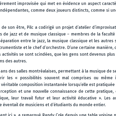
ntièrement improvisée qui met en évidence un aspect caracté
 indépendantes, comme deux joueurs distincts, comme si un
 de son être, Pilc a codirigé un projet d’atelier d’improvisa
ens de jazz et de musique classique – membres de la faculté 
 séparation entre le jazz, la musique classique et les autres s
strumentiste et le chef d’orchestre. D’une certaine manière, c
es activités se sont scindées, que les gens sont devenus plus
uns des autres.
dans des salles montréalaises, permettant à la musique de 
rir les « possibilités souvent mal comprises ou même 
ne véritable composition instantanée lorsqu’elle est pratiqué
erception et une nouvelle connaissance de cette pratique,
que, leur travail futur et leur activité éducative ». Les a
e éventail de musiciens et d’étudiants du monde entier.
uent ici », a remarqué Randy Cole depuis une table voisine p