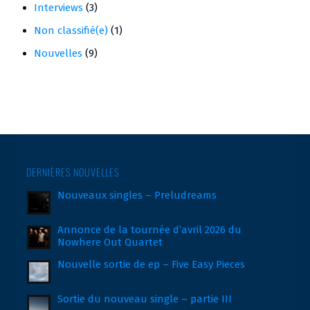
Interviews
(3)
Non classifié(e)
(1)
Nouvelles
(9)
DERNIÈRES NOUVELLES
Nouveaux singles – Preludreams
Annonce de la tournée d’avril 2026 du
Nowhere Out Quartet
Nouvelle sortie de ep – Five Easy Pieces
Sortie du nouveau single – partie III