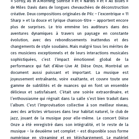
« Softly, As In A Morning Sunrise » et « Nardis » et « All Blues »
de Miles Davis dans de longues chevauchées de déconstruction
créative. Deux compositions originales de Pilc – l’excentrique « 11
Sharp » et la douce et lyrique chanson-titre – apportent encore
plus de surprises. Le trio emmène les auditeurs dans des
aventures dynamiques à travers un paysage en constante
évolution, avec des rebondissements inattendus et des
changements de style soudains. Mais malgré tous les mérites de
ces musiciens exceptionnels et de leurs interactions musicales
sophistiquées, c’est l’impact émotionnel global de la
performance qui fait d’Alive-Live At Dièse Onze, Montréal un
document aussi puissant et important. La musique est
joyeusement entraînante, voire exaltante, et couvre toute une
gamme de subtilités et de nuances qui en font un ensemble
délicieux et satisfaisant. C’était une soirée extraordinaire, et
l’enthousiasme qui régnait dans la salle s’est bien traduit dans
l’album. C’est l’improvisation collective à son meilleur niveau,
avec des artistes virtuoses dans leur habitat naturel, le club de
jazz, jouant de la musique pour elle-même. Le concert Dièse
Onze a été enregistré dans son intégralité, et le reste de la
musique – le deuxième set complet – est disponible sous forme
numérique en streaming et en téléchargement. Le matériel