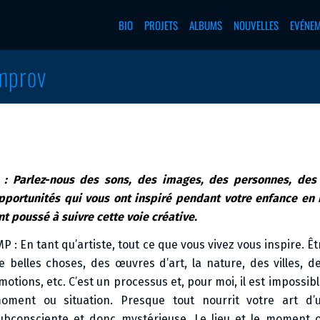
BIO
PROJETS
ALBUMS
NOUVELLES
EVÉNE
Improv
I : Parlez-nous des sons, des images, des personnes, des 
pportunités qui vous ont inspiré pendant votre enfance en 
nt poussé à suivre cette voie créative.
MP : En tant qu’artiste, tout ce que vous vivez vous inspire. Ê
e belles choses, des œuvres d’art, la nature, des villes, 
motions, etc. C’est un processus et, pour moi, il est impossible
oment ou situation. Presque tout nourrit votre art d’
ubconsciente et donc mystérieuse. Le lieu et le moment o