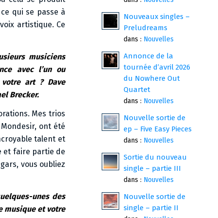
 ce qui se passe à
Nouveaux singles –
voix artistique. Ce
Preludreams
dans :
Nouvelles
Annonce de la
lusieurs musiciens
tournée d’avril 2026
ence avec l’un ou
du Nowhere Out
 votre art ? Dave
Quartet
el Brecker.
dans :
Nouvelles
orations. Mes trios
Nouvelle sortie de
 Mondesir, ont été
ep – Five Easy Pieces
croyable talent et
dans :
Nouvelles
 et faire partie de
Sortie du nouveau
gars, vous oubliez
single – partie III
dans :
Nouvelles
 quelques-unes des
Nouvelle sortie de
single – partie II
re musique et votre