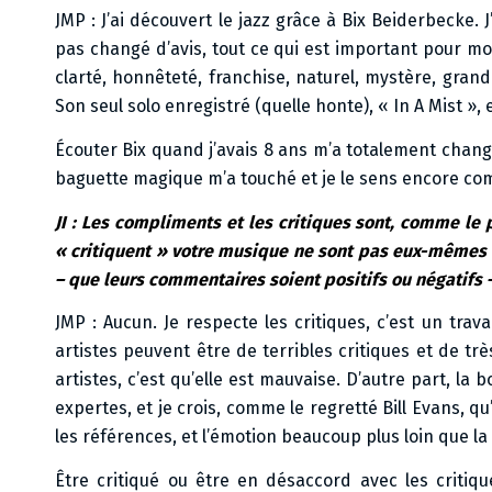
JMP : J’ai découvert le jazz grâce à Bix Beiderbecke. J
pas changé d’avis, tout ce qui est important pour moi
clarté, honnêteté, franchise, naturel, mystère, grande
Son seul solo enregistré (quelle honte), « In A Mist »,
Écouter Bix quand j’avais 8 ans m’a totalement changé
baguette magique m’a touché et je le sens encore comm
JI : Les compliments et les critiques sont, comme le
« critiquent » votre musique ne sont pas eux-mêmes 
– que leurs commentaires soient positifs ou négatifs – 
JMP : Aucun. Je respecte les critiques, c’est un trav
artistes peuvent être de terribles critiques et de t
artistes, c’est qu’elle est mauvaise. D’autre part,
expertes, et je crois, comme le regretté Bill Evans, q
les références, et l’émotion beaucoup plus loin que la
Être critiqué ou être en désaccord avec les critiqu