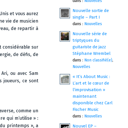
dans :
Nouvelles
Nouvelle sortie de
Unis et vous aurez
single – Part I
une vie de musicien
dans :
Nouvelles
eau, de repartir à
Nouvelle série de
triptyques du
guitariste de jazz
t considérable sur
Stéphane Wrembel
ergie, de défis, de
dans :
Non classifié(e)
,
Nouvelles
c Ari, ou avec Sam
« It’s About Music :
 joueurs, ce sont
L’art et le cœur de
l’improvisation »
maintenant
disponible chez Carl
Fischer Music
traverse, comme un
dans :
Nouvelles
e qui m’utilise » :
e du printemps », a
Nouvel EP –