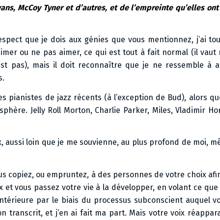
vans, McCoy Tyner et d’autres, et de l’empreinte qu’elles ont
respect que je dois aux génies que vous mentionnez, j’ai to
mer ou ne pas aimer, ce qui est tout à fait normal (il vaut
est pas), mais il doit reconnaître que je ne ressemble à 
s.
es pianistes de jazz récents (à l’exception de Bud), alors que
hère. Jelly Roll Morton, Charlie Parker, Miles, Vladimir Ho
ix, aussi loin que je me souvienne, au plus profond de moi, m
vous copiez, ou empruntez, à des personnes de votre choix af
ix et vous passez votre vie à la développer, en volant ce qu
ntérieure par le biais du processus subconscient auquel vou
on transcrit, et j’en ai fait ma part. Mais votre voix réappara