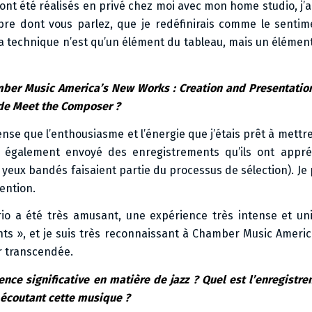
nt été réalisés en privé chez moi avec mon home studio, j’
bre dont vous parlez, que je redéfinirais comme le sentim
la technique n’est qu’un élément du tableau, mais un élément
amber Music America’s New Works : Creation and Presentatio
e de Meet the Composer ?
pense que l’enthousiasme et l’énergie que j’étais prêt à mettr
i également envoyé des enregistrements qu’ils ont appréci
yeux bandés faisaient partie du processus de sélection). Je 
vention.
trio a été très amusant, une expérience très intense et u
ts », et je suis très reconnaissant à Chamber Music Americ
oir transcendée.
uence significative en matière de jazz ? Quel est l’enregistr
n écoutant cette musique ?