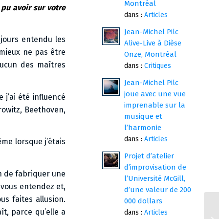
Montréal
 pu avoir sur votre
dans :
Articles
Jean-Michel Pilc
ujours entendu les
Alive-Live à Dièse
 mieux ne pas être
Onze, Montréal
aucun des maîtres
dans :
Critiques
Jean-Michel Pilc
joue avec une vue
 j’ai été influencé
imprenable sur la
rowitz, Beethoven,
musique et
l’harmonie
dans :
Articles
ême lorsque j’étais
Projet d’atelier
d’improvisation de
in de fabriquer une
l’Université McGill,
e vous entendez et,
d’une valeur de 200
s faites allusion.
000 dollars
ît, parce qu’elle a
dans :
Articles