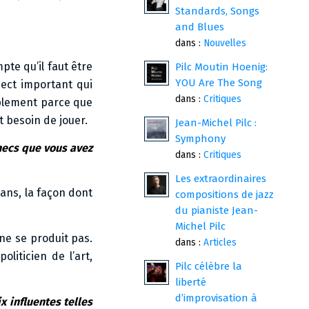
Standards, Songs
and Blues
dans :
Nouvelles
pte qu’il faut être
Pilc Moutin Hoenig:
YOU Are The Song
pect important qui
dans :
Critiques
mplement parce que
t besoin de jouer.
Jean-Michel Pilc :
Symphony
checs que vous avez
dans :
Critiques
Les extraordinaires
 ans, la façon dont
compositions de jazz
du pianiste Jean-
Michel Pilc
 ne se produit pas.
dans :
Articles
liticien de l’art,
Pilc célèbre la
liberté
d’improvisation à
 influentes telles