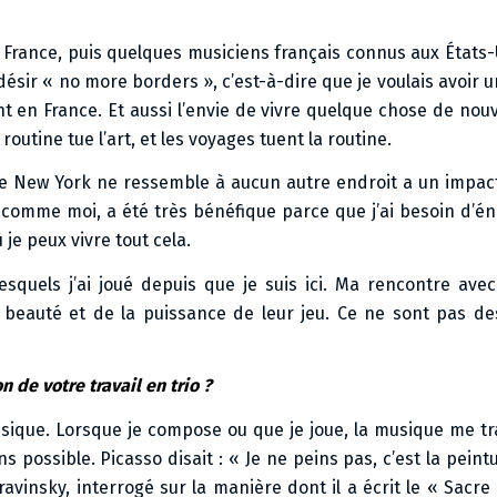
 France, puis quelques musiciens français connus aux États-
 désir « no more borders », c’est-à-dire que je voulais avoir 
t en France. Et aussi l’envie de vivre quelque chose de nouv
routine tue l’art, et les voyages tuent la routine.
que New York ne ressemble à aucun autre endroit a un impac
e comme moi, a été très bénéfique parce que j’ai besoin d’én
 je peux vivre tout cela.
lesquels j’ai joué depuis que je suis ici. Ma rencontre ave
eauté et de la puissance de leur jeu. Ce ne sont pas des
 de votre travail en trio ?
usique. Lorsque je compose ou que je joue, la musique me 
 possible. Picasso disait : « Je ne peins pas, c’est la peintur
Stravinsky, interrogé sur la manière dont il a écrit le « Sacr