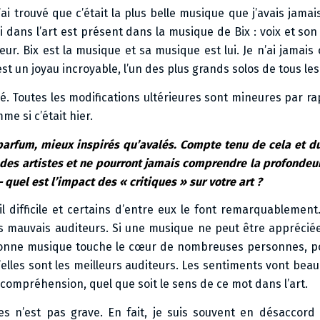
’ai trouvé que c’était la plus belle musique que j’avais jamai
 dans l’art est présent dans la musique de Bix : voix et son
ur. Bix est la musique et sa musique est lui. Je n’ai jamais 
 est un joyau incroyable, l’un des plus grands solos de tous le
. Toutes les modifications ultérieures sont mineures par rap
e si c’était hier.
 parfum, mieux inspirés qu’avalés. Compte tenu de cela et du
des artistes et ne pourront jamais comprendre la profondeur
quel est l’impact des « critiques » sur votre art ?
ail difficile et certains d’entre eux le font remarquablement
rès mauvais auditeurs. Si une musique ne peut être apprécié
 la bonne musique touche le cœur de nombreuses personnes, p
u’elles sont les meilleurs auditeurs. Les sentiments vont bea
 compréhension, quel que soit le sens de ce mot dans l’art.
es n’est pas grave. En fait, je suis souvent en désaccord 