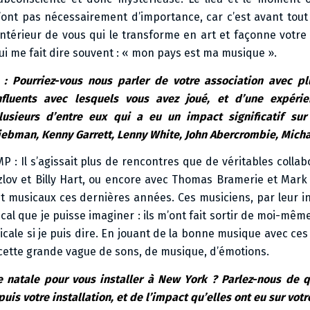
’ont pas nécessairement d’importance, car c’est avant tout
’intérieur de vous qui le transforme en art et façonne votre 
ui me fait dire souvent : « mon pays est ma musique ».
I : Pourriez-vous nous parler de votre association avec p
nfluents avec lesquels vous avez joué, et d’une expéri
lusieurs d’entre eux qui a eu un impact significatif sur
iebman, Kenny Garrett, Lenny White, John Abercrombie, Micha
MP : Il s’agissait plus de rencontres que de véritables collab
ozlov et Billy Hart, ou encore avec Thomas Bramerie et Mark
 musicaux ces dernières années. Ces musiciens, par leur in
cal que je puisse imaginer : ils m’ont fait sortir de moi-même
ale si je puis dire. En jouant de la bonne musique avec ces 
e cette grande vague de sons, de musique, d’émotions.
ance natale pour vous installer à New York ? Parlez-nous de
is votre installation, et de l’impact qu’elles ont eu sur vot