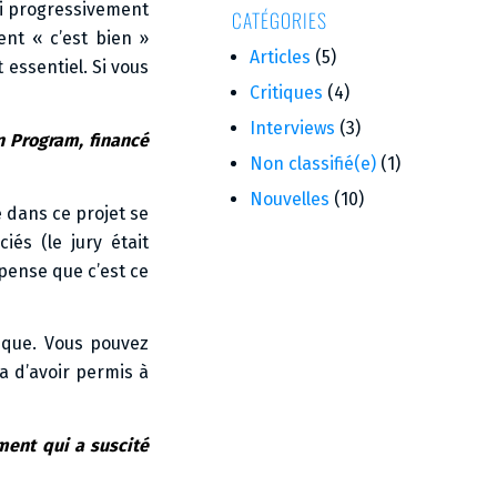
ai progressivement
CATÉGORIES
ent « c’est bien »
Articles
(5)
 essentiel. Si vous
Critiques
(4)
Interviews
(3)
n Program, financé
Non classifié(e)
(1)
Nouvelles
(10)
e dans ce projet se
és (le jury était
pense que c’est ce
nique. Vous pouvez
a d’avoir permis à
ement qui a suscité