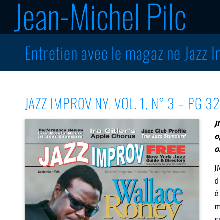
Entretien avec le magazine Jazz 
JAZZ IMPROV NY, VOL. 1, N° 3 – PG 32
J
o
o
J
d
é
m
s