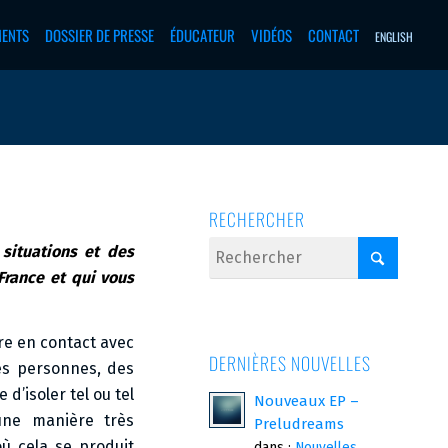
MENTS
DOSSIER DE PRESSE
ÉDUCATEUR
VIDÉOS
CONTACT
ENGLISH
RECHERCHER
situations et des
France et qui vous
tre en contact avec
DERNIÈRES NOUVELLES
des personnes, des
 d’isoler tel ou tel
Nouveaux EP –
une manière très
Preludreams
ù cela se produit
dans :
Nouvelles