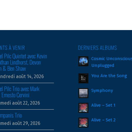
NTS À VENIR
DERNIERS ALBUMS
l Pilc Quintet avec Kevin
Cosmic Unconsciou
athan Lindhorst, Devon
Unplugged
am & Ben Shaw
You Are the Song
ndredi août 14, 2026
l Pilc Trio avec Mark
Symphony
 Ernesto Cervini
medi août 22, 2026
Alive – Set 1
ampanis Trio
Alive – Set 2
medi août 29, 2026