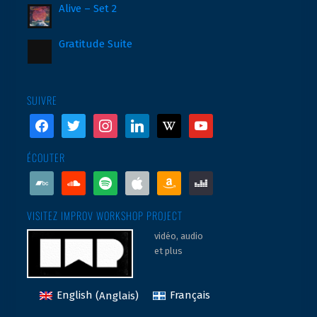
Alive – Set 2
Gratitude Suite
SUIVRE
facebook
twitter
instagram
linkedin
wikipedia
youtube
ÉCOUTER
bandcamp
soundcloud
spotify
apple
amazon
deezer
VISITEZ IMPROV WORKSHOP PROJECT
vidéo, audio
et plus
English
(
Anglais
)
Français