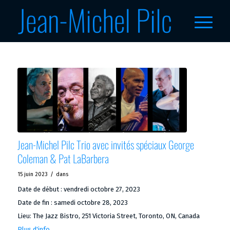
Jean-Michel Pilc Trio avec invités spéciaux George
Coleman & Pat LaBarbera
/
15 juin 2023
dans
Date de début :
vendredi octobre 27, 2023
Date de fin :
samedi octobre 28, 2023
Lieu:
The Jazz Bistro, 251 Victoria Street, Toronto, ON, Canada
Plus d'info