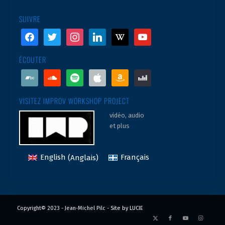
SUIVRE
facebook
twitter
instagram
linkedin
wikipedia
youtube
ÉCOUTER
bandcamp
soundcloud
spotify
apple
amazon
deezer
VISITEZ IMPROV WORKSHOP PROJECT
vidéo, audio
et plus
English
(
Anglais
)
Français
Copyright© 2023 - Jean-Michel Pilc -
Site by LUCIE