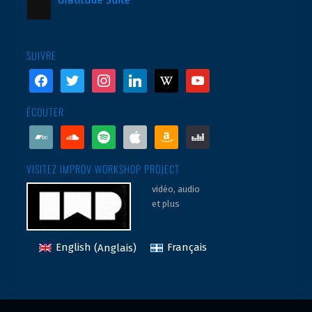
Gratitude Suite
SUIVRE
facebook
twitter
instagram
linkedin
wikipedia
youtube
ÉCOUTER
bandcamp
soundcloud
spotify
apple
amazon
deezer
VISITEZ IMPROV WORKSHOP PROJECT
vidéo, audio
et plus
English
(
Anglais
)
Français